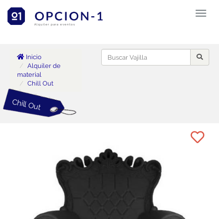
Toggl
naviga
Alquiler para eventos
Inicio
Alquiler de
material
Chill Out
Chill Out