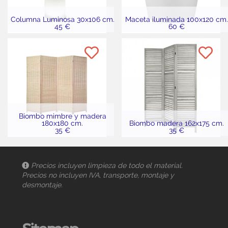
Columna Luminosa 30x106 cm.
Maceta iluminada 100x120 cm.
45 €
60 €
Biombo mimbre y madera
180x180 cm.
Biombo madera 162x175 cm.
35 €
35 €
Precios incluyen limpieza de todo el material.
Precios no incluyen IVA, transporte, montaje y
desmontaje.