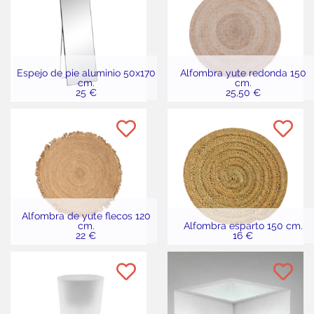
Espejo de pie aluminio 50x170
Alfombra yute redonda 150
cm.
cm.
25 €
25,50 €
Alfombra de yute flecos 120
cm.
Alfombra esparto 150 cm.
22 €
16 €