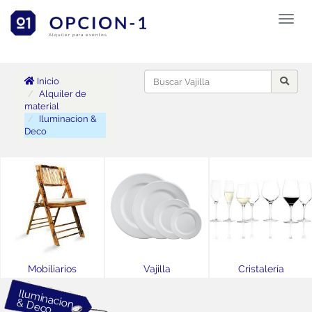
Toggl
naviga
Alquiler para eventos
Inicio
Alquiler de
material
Iluminacion &
Deco
Mobiliarios
Vajilla
Cristalería
Ilum
D
inacion &
eco