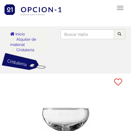
Toggl
naviga
Alquiler para eventos
Inicio
Alquiler de
material
Cristalería
Cristalería