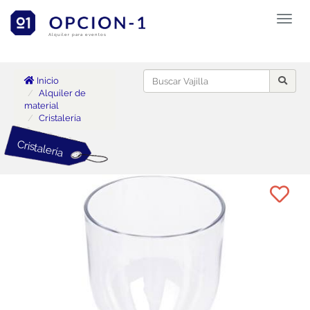
Toggl
naviga
Alquiler para eventos
Inicio
Alquiler de
material
Cristalería
Cristalería