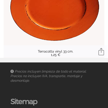
Terracotta vinyl 33 cm.
1,25 €
Precios incluyen limpieza de todo el material.
Precios no incluyen IVA, transporte, montaje y
desmontaje.
Sitemap