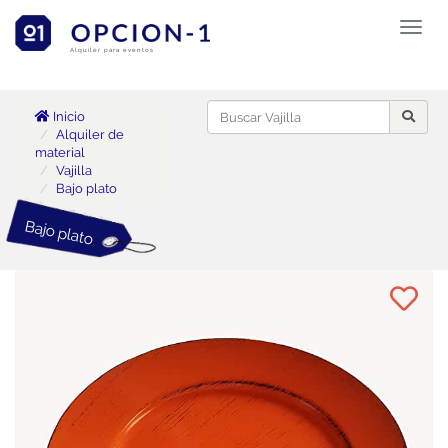
Toggl
naviga
Alquiler para eventos
Inicio
Alquiler de
material
Vajilla
Bajo plato
Bajo plato