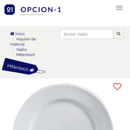
Toggl
naviga
Alquiler para eventos
Inicio
Alquiler de
material
Vajilla
Mitterteich
Mitterteich