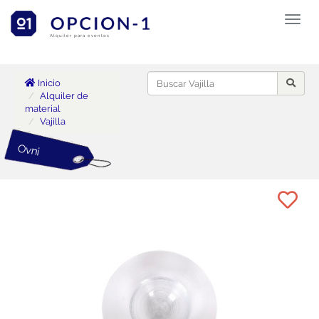
Toggl
naviga
Alquiler para eventos
Inicio
Alquiler de
material
Vajilla
Ovni