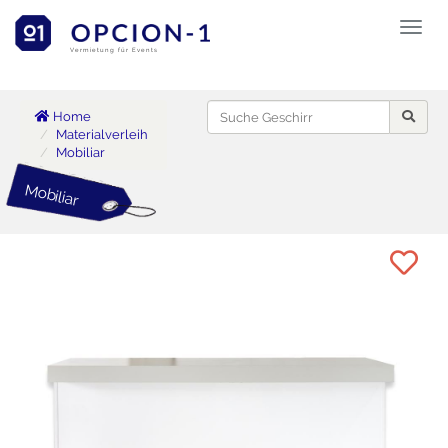
Toggl
naviga
Vermietung für Events
Home
Materialverleih
Mobiliar
Mobiliar