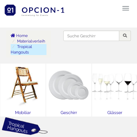
Toggl
naviga
Vermietung für Events
Home
Materialverleih
Tropical
Hangouts
Mobiliar
Geschirr
Glässer
Tropical
H
angouts