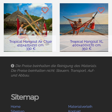
Tropical Hangout Air Chair
Tropical Hangout XL
415x425x210 cm.
400x400x170 cm.
330 €
350 €
Die Preise beinhalten die Reinigung des Materials.
Die Preise beinhalten nicht: Steuern, Transport, Auf-
und Abbau.
Sitemap
Home
Materialverleih
Sitemap
Kontakt