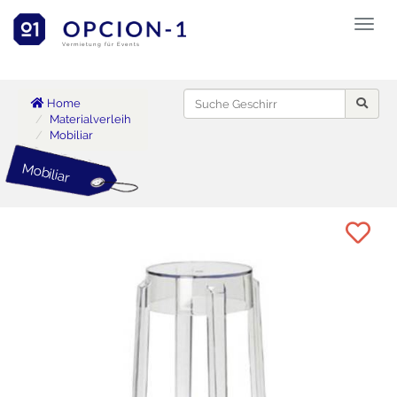
Toggl
naviga
Vermietung für Events
Home
Materialverleih
Mobiliar
Mobiliar