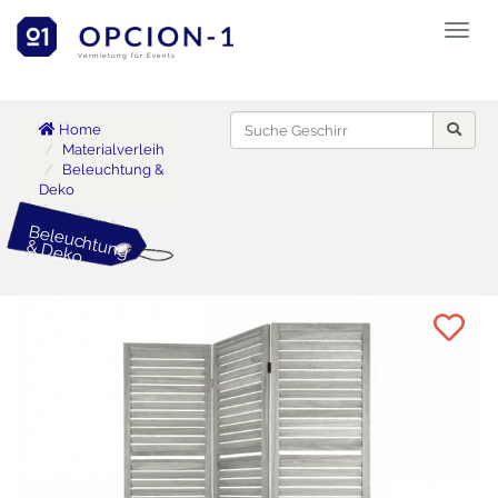
Toggl
naviga
Vermietung für Events
Home
Materialverleih
Beleuchtung &
Deko
B
eleuchtung
D
&
eko