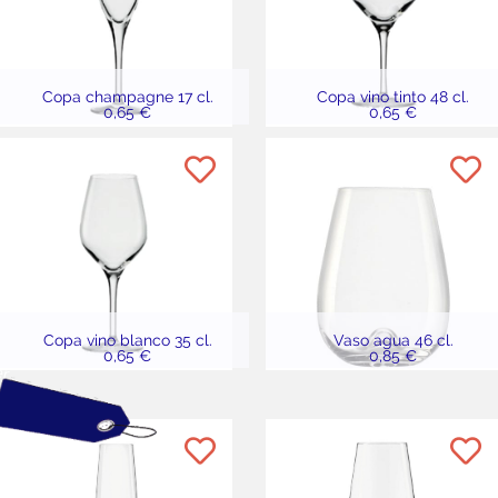
Copa champagne 17 cl.
Copa vino tinto 48 cl.
0,65 €
0,65 €
Copa vino blanco 35 cl.
Vaso agua 46 cl.
0,65 €
0,85 €
er