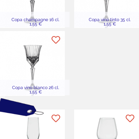
Copa champagne 16 cl.
Copa vino tinto 35 cl.
1,55 €
1,55 €
Copa vino blanco 26 cl.
1,55 €
sit