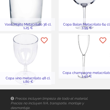
Vaso Mojito Metacrilato 36 cl.
Copa Balon Metacrilato 64 cl
1,25 €
1,95 €
Copa champagne metacrilat
1,40 €
Copa vino metacrilato 48 cl.
1,80 €
Precios incluyen limpieza de todo el material.
Precios no incluyen IVA, transporte, montaje y
desmontaje.