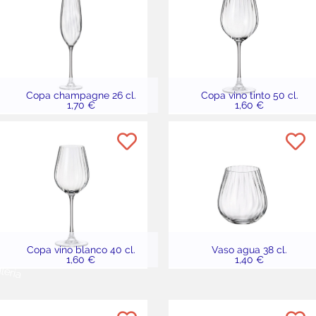
Copa champagne 26 cl.
Copa vino tinto 50 cl.
1,70 €
1,60 €
Copa vino blanco 40 cl.
Vaso agua 38 cl.
1,60 €
1,40 €
alería