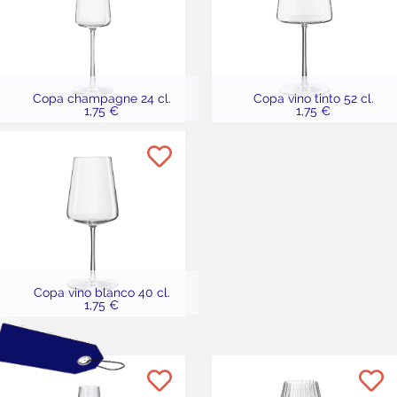
Copa champagne 24 cl.
Copa vino tinto 52 cl.
1,75 €
1,75 €
Copa vino blanco 40 cl.
1,75 €
eme