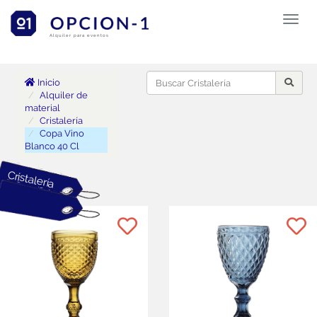
Toggl
naviga
Alquiler para eventos
Inicio
Alquiler de
material
Cristalería
Copa Vino
Blanco 40 Cl
Cristalería